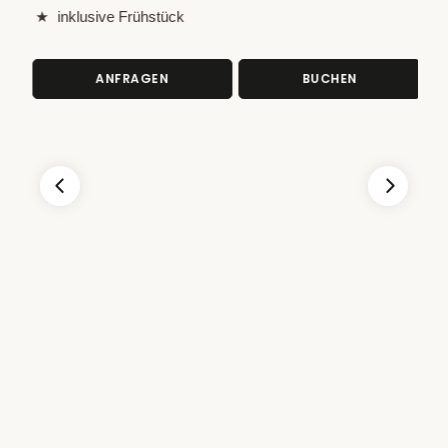
Prei
inklusive Frühstück
ANFRAGEN
BUCHEN
zen
zeit