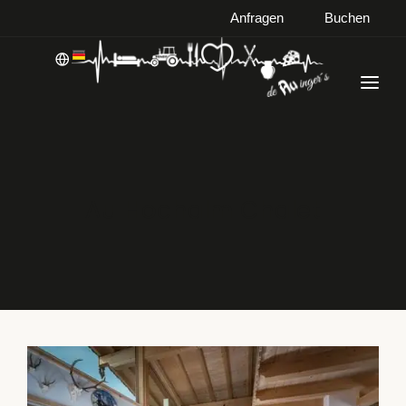
Anfragen
Buchen
WILLKOMMEN
WOHNEN
Au Hochalm Chalet
KULINARIK
LANDWIRTSCHAFT
Willkommen
Wohnen
Kulinarik