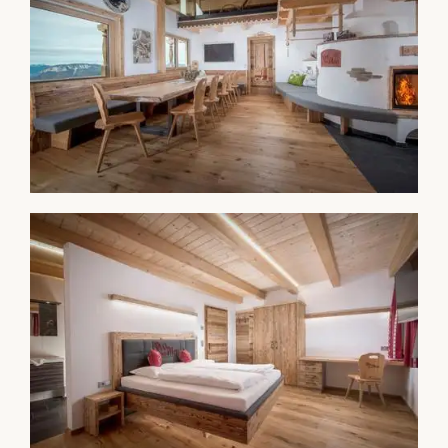
Landwirtschaft
Veranstaltungen
AU Pension
AU Alm
Almabtrieb
Wetterbericht
AU Hochalm Chalet