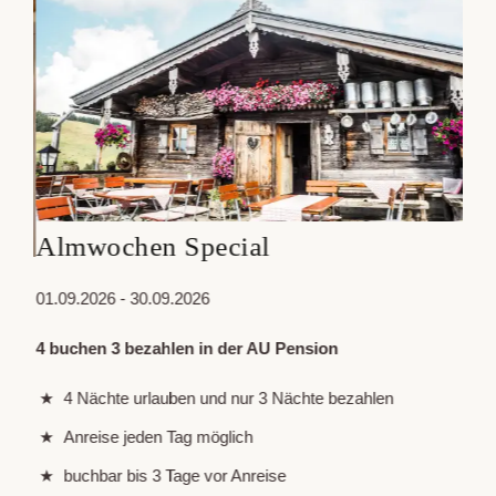
Almwochen Special
Fr
en
01.09.2026 - 30.09.2026
19.0
4 buchen 3 bezahlen in der AU Pension
Geni
Pro
4 Nächte urlauben und nur 3 Nächte bezahlen
Milc
Anreise jeden Tag möglich
Marm
buchbar bis 3 Tage vor Anreise