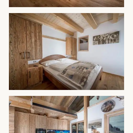
AU Hochalm
Unsere Region
AU Alm Apartments
Catering
Grüne Anreise
AU Villa