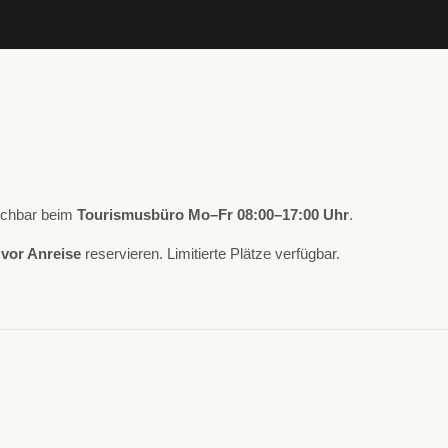
buchbar beim
Tourismusbüro Mo–Fr 08:00–17:00 Uhr
.
Frühstückskörb
vor Anreise
reservieren. Limitierte Plätze verfügbar.
19.02.2026 - 31.12.2026
Genießer-Frühstück fü
mit hofeigenen Produk
Milch, Joghurt, Käse, Ei
Boxeln, Marmelade, Chu
Bauernbrot