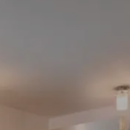
Landwirtschaft
Veranstaltungen
AU Pension
AU Alm
Almabtrieb
Wetterbericht
AU Hochalm Chalet