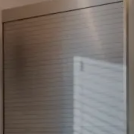
AU Hochalm
Unsere Region
AU Alm Apartments
Catering
Grüne Anreise
AU Villa