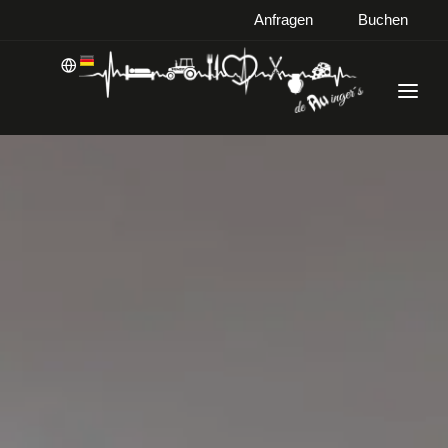
Anfragen
Buchen
WILLKOMMEN
WOHNEN
KULINARIK
LANDWIRTSCHAFT
Willkommen
Wohnen
Kulinarik